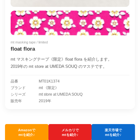
mt masking tape / limited
float flora
mt マスキングテープ《限定》float flora を紹介します。
2019年の mt store at UMEDA SOUQ のマステです。
品番
MT01K1374
ブランド
mt 《限定》
シリーズ
mt store at UMEDA SOUQ
販売年
2019年
Amazonで
メルカリで
楽天市場で
mtを紹介♪
mtを紹介♪
mtを紹介♪