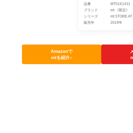
品番
MT01K1431
ブランド
mt 《限定》
シリーズ
mt STORE A
販売年
2019年
Amazonで
mtを紹介♪