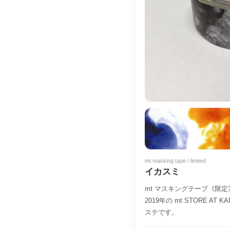
mt masking tape / limited
イカスミ
mt マスキングテープ《限
2019年の mt STORE AT K
ステです。