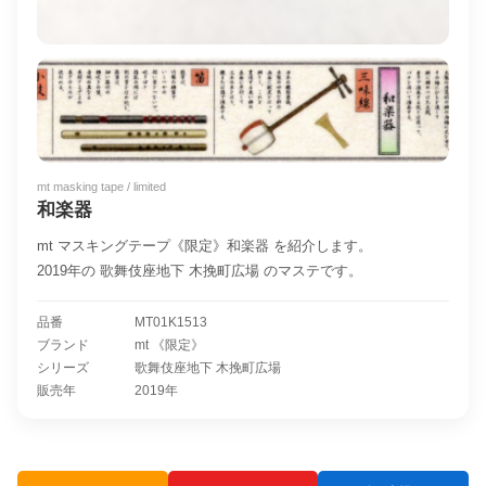
mt masking tape / limited
和楽器
mt マスキングテープ《限定》和楽器 を紹介します。
2019年の 歌舞伎座地下 木挽町広場 のマステです。
品番
MT01K1513
ブランド
mt 《限定》
シリーズ
歌舞伎座地下 木挽町広場
販売年
2019年