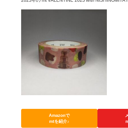
2023年の mt VALENTINE 2023 with NISHINO
Amazonで
mtを紹介♪