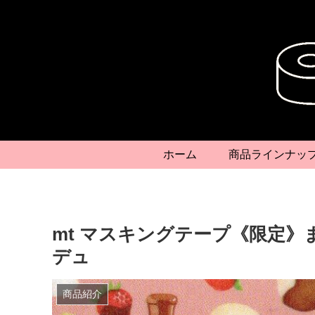
ホーム
商品ラインナッ
mt マスキングテープ《限定》
デュ
商品紹介