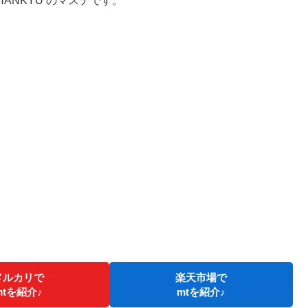
MIYA HANKYU のマステです。
メルカリで
楽天市場で
mtを紹介♪
mtを紹介♪