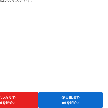
2025 のマステです。
メルカリで
楽天市場で
mtを紹介♪
mtを紹介♪