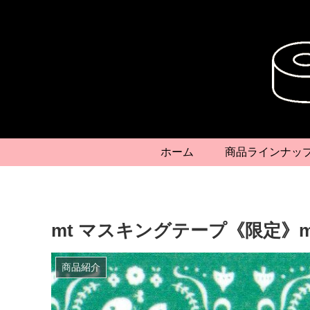
ホーム
商品ラインナッ
mt マスキングテープ《限定》m
商品紹介