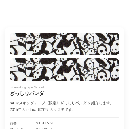
mt masking tape / limited
ぎっしりパンダ
mt マスキングテープ《限定》ぎっしりパンダ を紹介します。
2015年の mt ex 北京展 のマステです。
品番
MT01K574