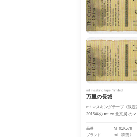
mt masking tape / limited
万里の長城
mt マスキングテープ《限
2015年の mt ex 北京展 
品番
MT01K578
ブランド
mt 《限定》