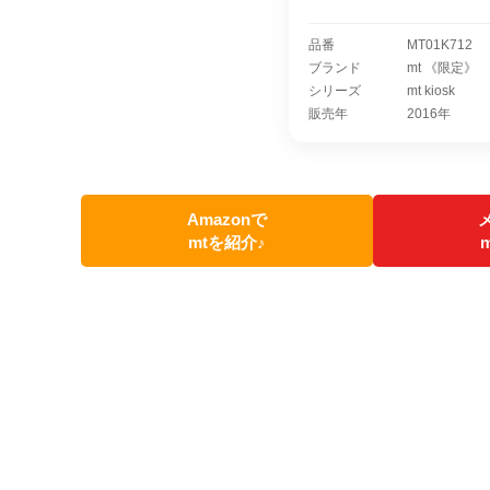
品番
MT01K712
ブランド
mt 《限定》
シリーズ
mt kiosk
販売年
2016年
Amazonで
mtを紹介♪