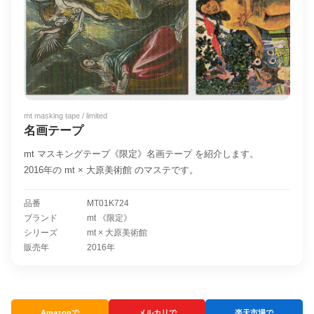
mt masking tape / limited
名画テープ
mt マスキングテープ《限定》名画テープ を紹介します。
2016年の mt × 大原美術館 のマステです。
品番
MT01K724
ブランド
mt 《限定》
シリーズ
mt × 大原美術館
販売年
2016年
Amazonで
メルカリで
楽天市場で