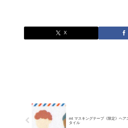
X
mt マスキングテープ《限定》ヘア
タイル