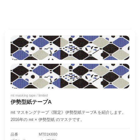
mt masking tape / limited
伊勢型紙テープA
mt マスキングテープ《限定》伊勢型紙テープA を紹介します。
2016年の mt × 伊勢型紙 のマステです。
品番
MT01K680