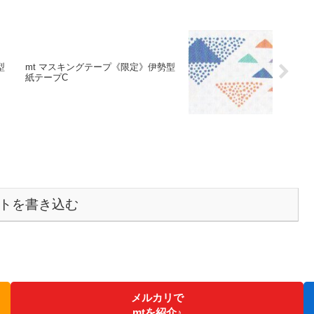
型
mt マスキングテープ《限定》伊勢型
紙テープC
トを書き込む
メルカリで
mtを紹介♪