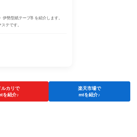
定》伊勢型紙テープB を紹介します。
 のマステです。
メルカリで
楽天市場で
mtを紹介♪
mtを紹介♪