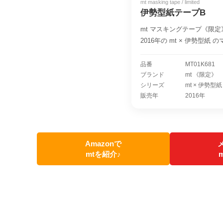
mt masking tape / limited
伊勢型紙テープB
mt マスキングテープ《限
2016年の mt × 伊勢型紙
品番
MT01K681
ブランド
mt 《限定》
シリーズ
mt × 伊勢型紙
販売年
2016年
Amazonで
mtを紹介♪