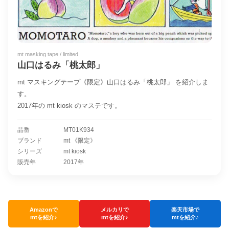
mt masking tape / limited
山口はるみ「桃太郎」
mt マスキングテープ《限定》山口はるみ「桃太郎」 を紹介しま
す。
2017年の mt kiosk のマステです。
品番
MT01K934
ブランド
mt 《限定》
シリーズ
mt kiosk
販売年
2017年
Amazonで
メルカリで
楽天市場で
mtを紹介♪
mtを紹介♪
mtを紹介♪